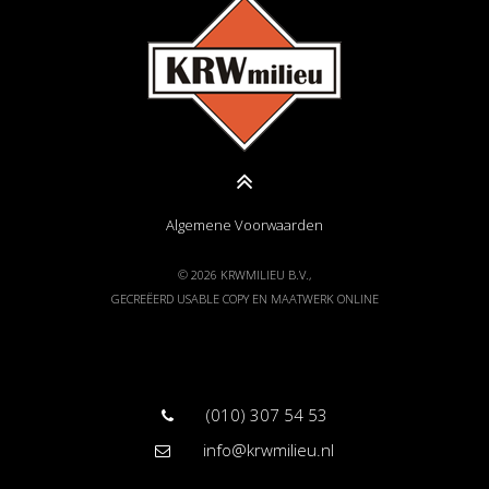
Algemene Voorwaarden
© 2026 KRWMILIEU B.V.,
GECREËERD
USABLE COPY
EN
MAATWERK ONLINE
(010) 307 54 53
info@krwmilieu.nl