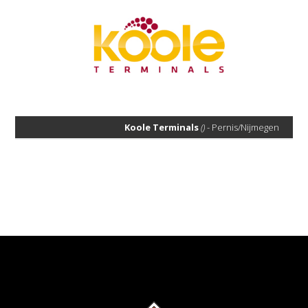
Koole Terminals
()
-
Pernis/Nijmegen