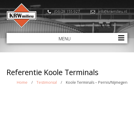
(06) 28 155 927
info@krwmilieu.nl
MENU
Referentie Koole Terminals
Home
/
Testimonial
/
Koole Terminals – Pernis/Nijmegen